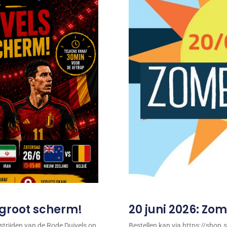
p groot scherm!
20 juni 2026: Zo
trijden van de Rode Duivels op
Bestellen kan via https://sho