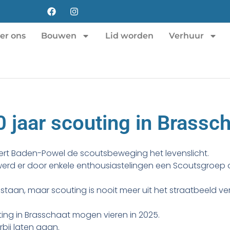
er ons
Bouwen
Lid worden
Verhuur
 jaar scouting in Brassc
ert Baden-Powel de scoutsbeweging het levenslicht.
5, werd er door enkele enthousiastelingen een Scoutsgroep
 bestaan, maar scouting is nooit meer uit het straatbeeld v
ting in Brasschaat mogen vieren in 2025.
bij laten gaan.