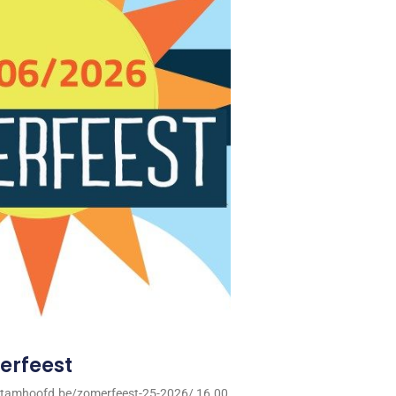
merfeest
p.stamhoofd.be/zomerfeest-25-2026/ 16.00