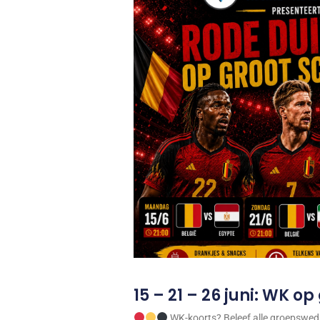
15 – 21 – 26 juni: WK o
WK-koorts? Beleef alle groepsweds