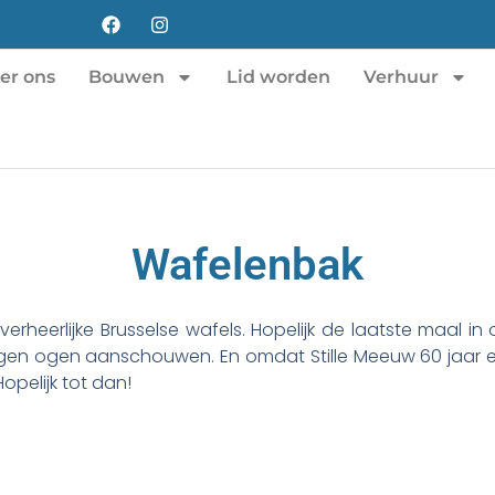
er ons
Bouwen
Lid worden
Verhuur
Wafelenbak
verheerlijke Brusselse wafels. Hopelijk de laatste maal in 
en ogen aanschouwen. En omdat Stille Meeuw 60 jaar en
opelijk tot dan!