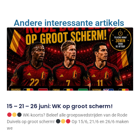
Andere interessante artikels ​
15 – 21 – 26 juni: WK op groot scherm!
WK-koorts? Beleef alle groepswedstrijden van de Rode
Duivels op groot scherm!
Op 15/6, 21/6 en 26/6 maken
we