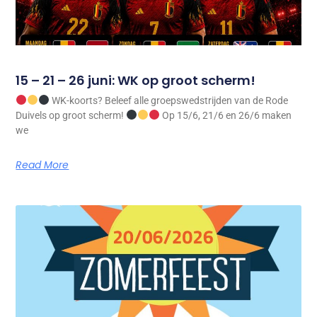
15 – 21 – 26 juni: WK op groot scherm!
WK-koorts? Beleef alle groepswedstrijden van de Rode
Duivels op groot scherm!
Op 15/6, 21/6 en 26/6 maken
we
Read More